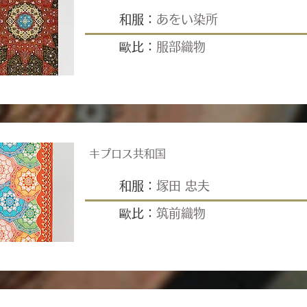
和服：
あをい染所
歐比：
服部織物
キプロス共和国
和服：
塚田 忠夫
歐比：
筑前織物