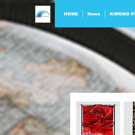
HOME
News
KIMONO P