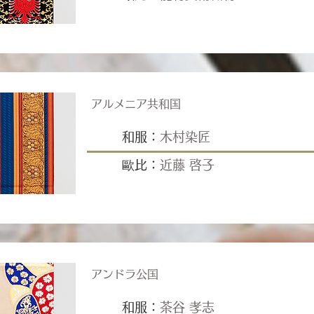
アルメニア共和国
和服：
木村染匠
歐比：
近藤 啓子
アンドラ公国
和服：
茶谷 孝志