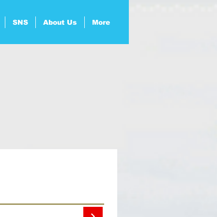
SNS
About Us
More