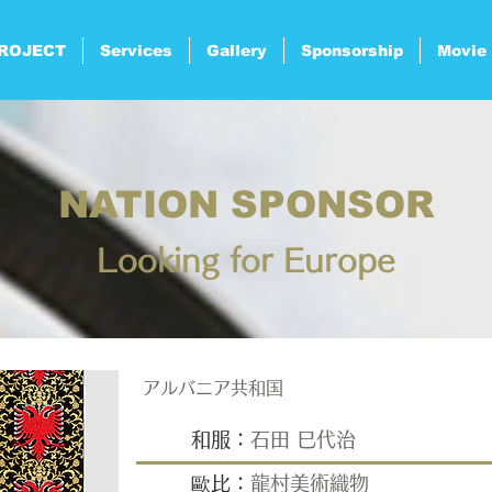
ROJECT
Services
Gallery
Sponsorship
Movie
NATION SPONSOR
Looking for Europe
アルバニア共和国
和服：
石田 巳代治
歐比：
龍村美術織物