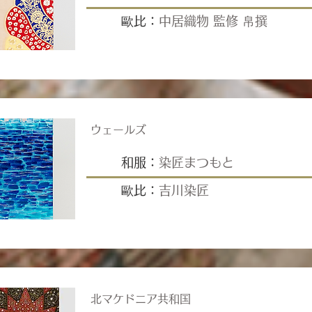
歐比：
中居織物 監修 帛撰
ウェールズ
和服：
染匠まつもと
歐比：
吉川染匠
北マケドニア共和国