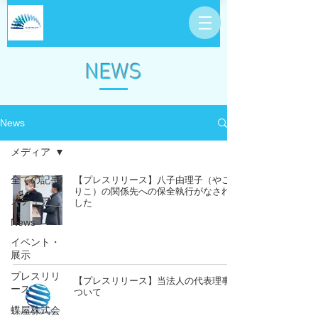
NEWS
News
メディア
全ての記事
【プレスリリース】八子由理子（やこゆ
りこ）の関係先への保全執行がなされま
メディア
した
News
イベント・
展示
プレスリリ
【プレスリリース】当法人の代表理事に
ース
ついて
蝶屋株式会