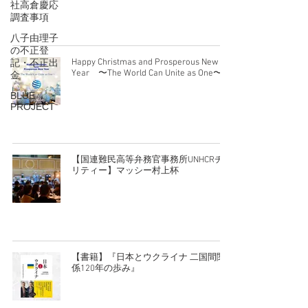
社高倉慶応
調査事項
八子由理子
の不正登
記・不正出
Happy Christmas and Prosperous New
Year 〜The World Can Unite as One〜
金
BLUE
PROJECT
【国連難民高等弁務官事務所UNHCRチャ
リティー】マッシー村上杯
【書籍】『日本とウクライナ 二国間関
係120年の歩み』