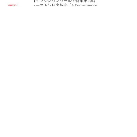
【イマジンワンワールド特集第4弾】ヒ
ューストン日米協会「A Convergence of
Art, Sport and Hope」202１.7.29
【イマジンワンワールド特集第3弾】
「ロケットニュース24」2020.7.28
【イマジンワンワールド特集第2弾】イ
ギリスBBCラジオ「Art and the
Olympics」
【新聞掲載】2021年4月15日 オリンピッ
ク開催に向け体制を一新！