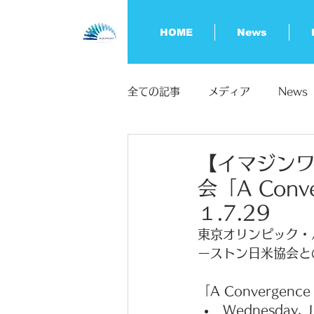
HOME
News
全ての記事
メディア
News
八子由理子の不正登記・不正出金
【イマジン
会「A Conve
１.7.29
東京オリンピック・
ーストン日米協会との
「A Convergen
Wednesday, J