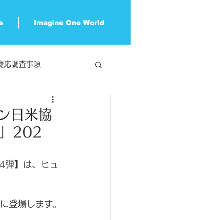
s
Imagine One World
慶応調査事項
ン日米協
pe」202
4弾】は、ヒュ
講演会に登場します。