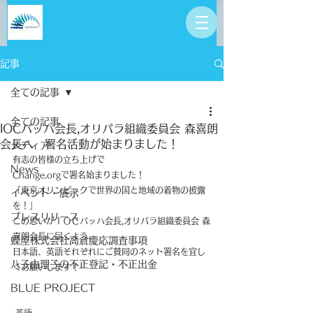
記事
全ての記事
全ての記事
IOCバッハ会長,オリパラ組織委員会 森喜朗
会長へ 署名活動が始まりました！
メディア
有志の皆様の立ち上げで
News
Change.orgで署名始まりました！
「東京オリンピックで世界の国と地域の着物の披露
イベント・展示
を！」
プレスリリース
この思いがＩＯＣバッハ会長,オリパラ組織委員会 森
喜朗会長に届くよう、
蝶屋株式会社高倉慶応調査事項
日本語、英語それぞれにご賛同のネット署名を宜し
八子由理子の不正登記・不正出金
くお願いします！
BLUE PROJECT