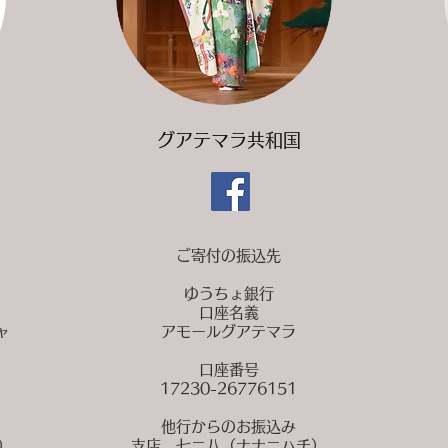
​グアテマラ共和国
ご寄付の振込先
ゆうちょ銀行
口座名義
ャ
アモールグアテマラ
口座番号
17230-26776151
他行からのお振込み
）
支店 七ニ八（ナナニハチ）