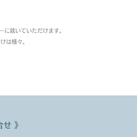
ーに就​いていただけます。
かけは様々。
せ 》